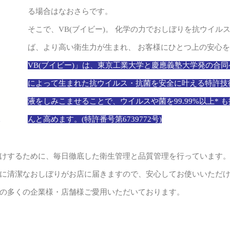
る場合はなおさらです。
そこで、VB(ブイビー)。 化学の力でおしぼりを抗ウイ
ば、より高い衛生力が生まれ、 お客様にひとつ上の安心を
VB(ブイビー)」は、東京工業大学と慶應義塾大学発の合同
によって生まれた抗ウイルス・抗菌を安全に叶える特許技術て
液をしみこませることで、ウイルスや菌を99.99%以上* も
んと高めます。(特許番号第6739772号)
けするために、毎日徹底した衛生管理と品質管理を行っています
に清潔なおしぼりがお店に届きますので、安心してお使いいただ
の多くの企業様・店舗様ご愛用いただいております。