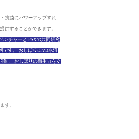
ルス・抗菌にパワーアップすれ
提供することができます。
ベンチャーと FSXの共同研究
゙す。 おしぼりにVB水溶
抑制。 おしぼりの衛生力をぐ
。
けます。