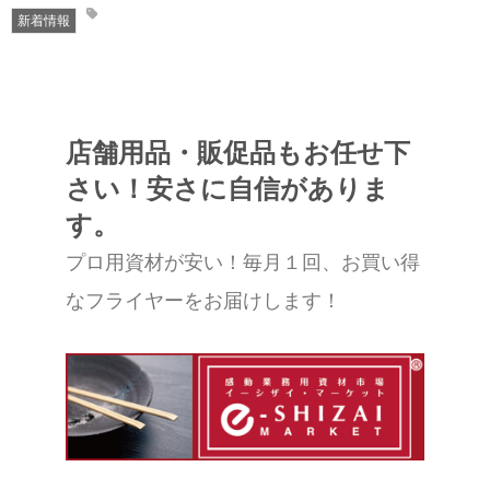
新着情報
サニタリー用品
その他の用品
店舗用品・販促品もお任せ下
求人情報
さい！安さに自信がありま
ドライバー募集
す。
プロ用資材が安い！毎月１回、お買い得
事務員さん募集
なフライヤーをお届けします！
会社概要
経営理念、ビジョン
お問い合わせ
個人情報保護法方針